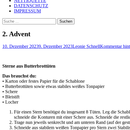
NETTIQUETTE
DATENSCHUTZ
IMPRESSUM
Suchen
Suchen
nach:
2. Advent
Posted
Autor
10. Dezember 2023
9. Dezember 2023
Leonie Schnell
Kommentar hint
on
Sterne aus Butterbrottüten
Das brauchst du:
• Karton oder festes Papier für die Schablone
• Butterbrottüten sowie etwas stabiles weißes Tonpapier
• Schere
• Bleistift
• Locher
Für einen Stern benötigst du insgesamt 8 Tüten. Leg die Schabl
schneide die Konturen mit einer Schere aus. Schneide die restl
Trage nun jeweils senkrecht und am unteren Rand (auf der gestr
Schneide aus stabilem weißen Tonpapier pro Stern zwei Stabilis