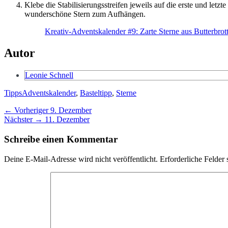
Klebe die Stabilisierungsstreifen jeweils auf die erste und letz
wunderschöne Stern zum Aufhängen.
Kreativ-Adventskalender #9: Zarte Sterne aus Butterbrott
Autor
Leonie Schnell
Kategorien
Schlagworte
Tipps
Adventskalender
,
Basteltipp
,
Sterne
Beitragsnavigation
Vorheriger
← Vorheriger
9. Dezember
Nächster
Beitrag:
Nächster →
11. Dezember
Beitrag:
Schreibe einen Kommentar
Deine E-Mail-Adresse wird nicht veröffentlicht.
Erforderliche Felder 