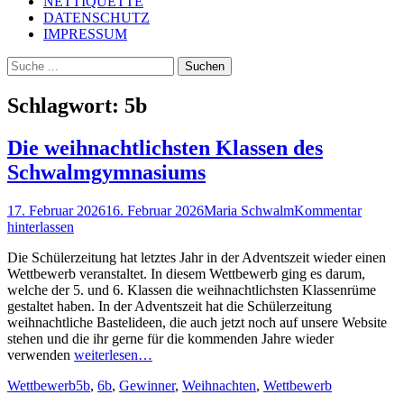
NETTIQUETTE
DATENSCHUTZ
IMPRESSUM
Suchen
Suchen
nach:
Schlagwort:
5b
Die weihnachtlichsten Klassen des
Schwalmgymnasiums
Posted
Autor
17. Februar 2026
16. Februar 2026
Maria Schwalm
Kommentar
on
hinterlassen
Die Schülerzeitung hat letztes Jahr in der Adventszeit wieder einen
Wettbewerb veranstaltet. In diesem Wettbewerb ging es darum,
welche der 5. und 6. Klassen die weihnachtlichsten Klassenrüme
gestaltet haben. In der Adventszeit hat die Schülerzeitung
weihnachtliche Bastelideen, die auch jetzt noch auf unsere Website
stehen und die ihr gerne für die kommenden Jahre wieder
verwenden
weiterlesen…
Kategorien
Schlagworte
Wettbewerb
5b
,
6b
,
Gewinner
,
Weihnachten
,
Wettbewerb