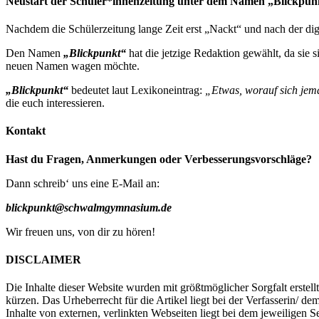
Neustart der Schüler*innenzeitung unter dem Namen „Blickpun
Nachdem die Schülerzeitung lange Zeit erst „Nackt“ und nach der digi
Den Namen
„Blickpunkt“
hat die jetzige Redaktion gewählt, da sie 
neuen Namen wagen möchte.
„Blickpunkt“
bedeutet laut Lexikoneintrag:
„Etwas, worauf sich jem
die euch interessieren.
Kontakt
Hast du Fragen, Anmerkungen oder Verbesserungsvorschläge?
Dann schreib‘ uns eine E-Mail an:
blickpunkt@schwalmgymnasium.de
Wir freuen uns, von dir zu hören!
DISCLAIMER
Die Inhalte dieser Website wurden mit größtmöglicher Sorgfalt erstell
kürzen. Das Urheberrecht für die Artikel liegt bei der Verfasserin/ 
Inhalte von externen, verlinkten Webseiten liegt bei dem jeweiligen 