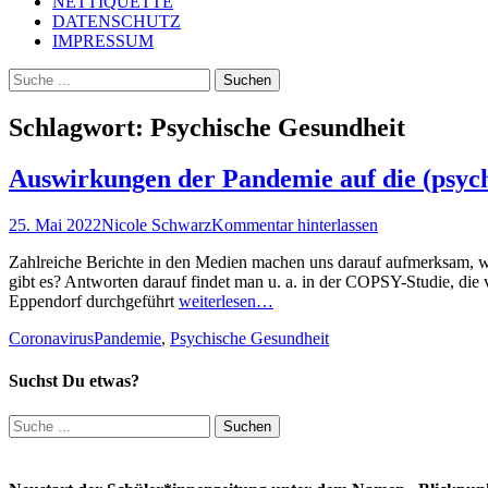
NETTIQUETTE
DATENSCHUTZ
IMPRESSUM
Suchen
Suchen
nach:
Schlagwort:
Psychische Gesundheit
Auswirkungen der Pandemie auf die (psyc
Posted
Autor
25. Mai 2022
Nicole Schwarz
Kommentar hinterlassen
on
Zahlreiche Berichte in den Medien machen uns darauf aufmerksam, w
gibt es? Antworten darauf findet man u. a. in der COPSY-Studie, die
Eppendorf durchgeführt
weiterlesen…
Kategorien
Schlagworte
Coronavirus
Pandemie
,
Psychische Gesundheit
Suchst Du etwas?
Suchen
nach: