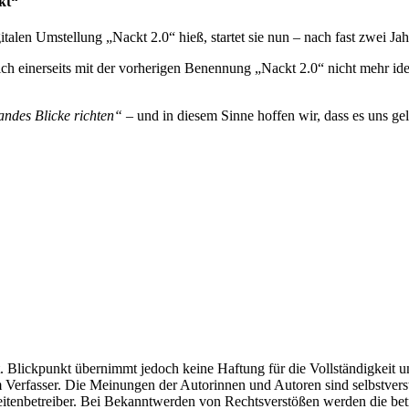
kt“
talen Umstellung „Nackt 2.0“ hieß, startet sie nun – nach fast zwei Ja
sich einerseits mit der vorherigen Benennung „Nackt 2.0“ nicht mehr id
andes Blicke richten“
– und in diesem Sinne hoffen wir, dass es uns gel
t. Blickpunkt übernimmt jedoch keine Haftung für die Vollständigkeit un
dem Verfasser. Die Meinungen der Autorinnen und Autoren sind selbstvers
Seitenbetreiber. Bei Bekanntwerden von Rechtsverstößen werden die bet