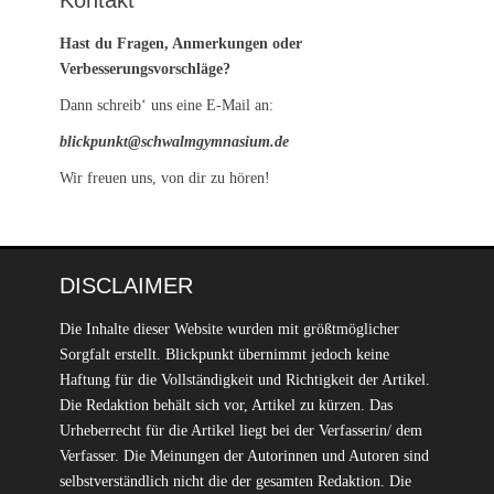
Kontakt
Hast du Fragen, Anmerkungen oder
Verbesserungsvorschläge?
Dann schreib‘ uns eine E-Mail an:
blickpunkt@schwalmgymnasium.de
Wir freuen uns, von dir zu hören!
DISCLAIMER
Die Inhalte dieser Website wurden mit größtmöglicher
Sorgfalt erstellt. Blickpunkt übernimmt jedoch keine
Haftung für die Vollständigkeit und Richtigkeit der Artikel.
Die Redaktion behält sich vor, Artikel zu kürzen. Das
Urheberrecht für die Artikel liegt bei der Verfasserin/ dem
Verfasser. Die Meinungen der Autorinnen und Autoren sind
selbstverständlich nicht die der gesamten Redaktion. Die