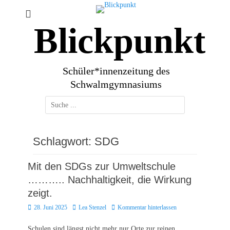
Zum
Inhalt
Blickpunkt
springen
Schüler*innenzeitung des
Schwalmgymnasiums
Suchen
nach:
Schlagwort:
SDG
Mit den SDGs zur Umweltschule
……….. Nachhaltigkeit, die Wirkung
zeigt.
Posted
Autor
28. Juni 2025
Lea Stenzel
Kommentar hinterlassen
on
Schulen sind längst nicht mehr nur Orte zur reinen