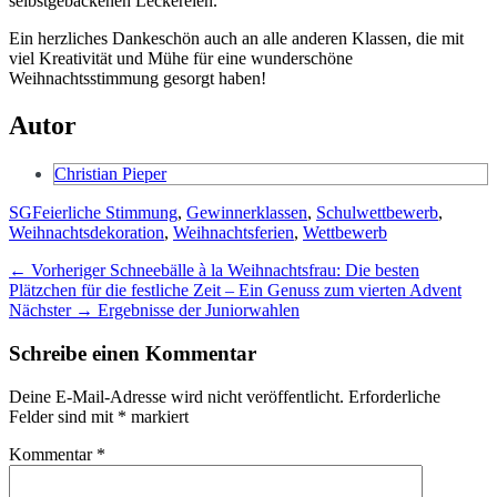
selbstgebackenen Leckereien.
Ein herzliches Dankeschön auch an alle anderen Klassen, die mit
viel Kreativität und Mühe für eine wunderschöne
Weihnachtsstimmung gesorgt haben!
Autor
Christian Pieper
Kategorien
Schlagworte
SG
Feierliche Stimmung
,
Gewinnerklassen
,
Schulwettbewerb
,
Weihnachtsdekoration
,
Weihnachtsferien
,
Wettbewerb
Beitragsnavigation
Vorheriger
← Vorheriger
Schneebälle à la Weihnachtsfrau: Die besten
Beitrag:
Plätzchen für die festliche Zeit – Ein Genuss zum vierten Advent
Nächster
Nächster →
Ergebnisse der Juniorwahlen
Beitrag:
Schreibe einen Kommentar
Deine E-Mail-Adresse wird nicht veröffentlicht.
Erforderliche
Felder sind mit
*
markiert
Kommentar
*