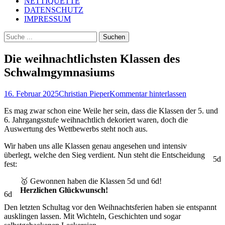
NETTIQUETTE
DATENSCHUTZ
IMPRESSUM
Suchen
Suchen
nach:
Die weihnachtlichsten Klassen des
Schwalmgymnasiums
Posted
Autor
16. Februar 2025
Christian Pieper
Kommentar hinterlassen
on
Es mag zwar schon eine Weile her sein, dass die Klassen der 5. und
6. Jahrgangsstufe weihnachtlich dekoriert waren, doch die
Auswertung des Wettbewerbs steht noch aus.
Wir haben uns alle Klassen genau angesehen und intensiv
überlegt, welche den Sieg verdient. Nun steht die Entscheidung
5d
fest:
🥇 Gewonnen haben die Klassen 5d und 6d!
Herzlichen Glückwunsch!
6d
Den letzten Schultag vor den Weihnachtsferien haben sie entspannt
ausklingen lassen. Mit Wichteln, Geschichten und sogar