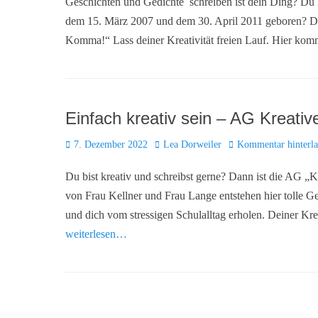
Geschichten und Gedichte schreiben ist dein Ding? Du 
dem 15. März 2007 und dem 30. April 2011 geboren? 
Komma!“ Lass deiner Kreativität freien Lauf. Hier komm
Einfach kreativ sein – AG Kreati
Posted
Autor
7. Dezember 2022
Lea Dorweiler
Kommentar hinterla
on
Du bist kreativ und schreibst gerne? Dann ist die AG „K
von Frau Kellner und Frau Lange entstehen hier tolle Ge
und dich vom stressigen Schulalltag erholen. Deiner Kre
weiterlesen…