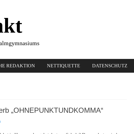
nkt
hwalmgymnasiums
IE REDAKTION
NETTIQUETTE
DATENSCHUTZ
tbewerb „OHNEPUNKTUNDKOMMA“
n