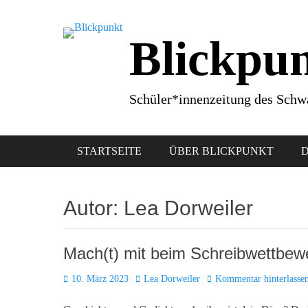
Zum
Inhalt
Blickpu
springen
Schüler*innenzeitung des Sc
Primäres Menü
STARTSEITE
ÜBER BLICKPUNKT
D
Autor:
Lea Dorweiler
Mach(t) mit beim Schreibwet
Posted
Autor
10. März 2023
Lea Dorweiler
Kommentar hinterlasse
on