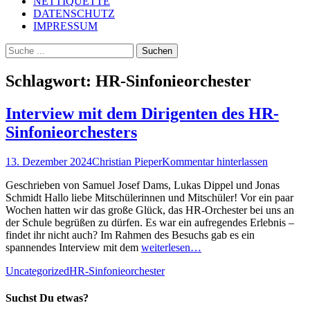
NETTIQUETTE
DATENSCHUTZ
IMPRESSUM
Suchen
Suchen
nach:
Schlagwort:
HR-Sinfonieorchester
Interview mit dem Dirigenten des HR-
Sinfonieorchesters
Posted
Autor
13. Dezember 2024
Christian Pieper
Kommentar hinterlassen
on
Geschrieben von Samuel Josef Dams, Lukas Dippel und Jonas
Schmidt Hallo liebe Mitschülerinnen und Mitschüler! Vor ein paar
Wochen hatten wir das große Glück, das HR-Orchester bei uns an
der Schule begrüßen zu dürfen. Es war ein aufregendes Erlebnis –
findet ihr nicht auch? Im Rahmen des Besuchs gab es ein
spannendes Interview mit dem
weiterlesen…
Kategorien
Schlagworte
Uncategorized
HR-Sinfonieorchester
Suchst Du etwas?