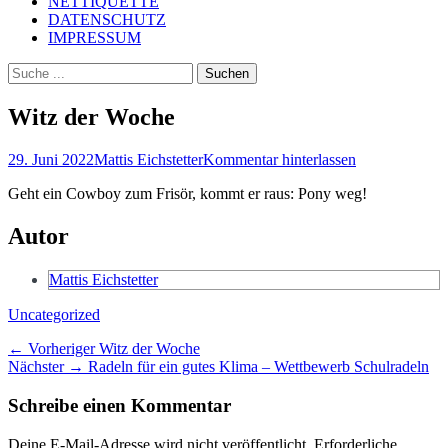
NETTIQUETTE
DATENSCHUTZ
IMPRESSUM
Suchen
Suchen
nach:
Witz der Woche
Posted
Autor
29. Juni 2022
Mattis Eichstetter
Kommentar hinterlassen
on
Geht ein Cowboy zum Frisör, kommt er raus: Pony weg!
Autor
Mattis Eichstetter
Kategorien
Uncategorized
Beitragsnavigation
Vorheriger
← Vorheriger
Witz der Woche
Nächster
Beitrag:
Nächster →
Radeln für ein gutes Klima – Wettbewerb Schulradeln
Beitrag:
Schreibe einen Kommentar
Deine E-Mail-Adresse wird nicht veröffentlicht.
Erforderliche