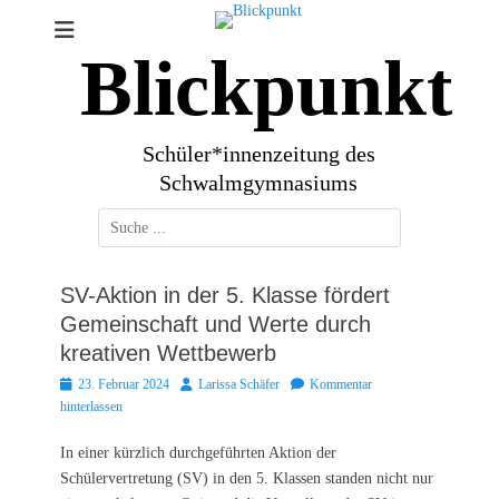
Zum
Inhalt
Blickpunkt
springen
Schüler*innenzeitung des
Schwalmgymnasiums
Suchen
nach:
SV-Aktion in der 5. Klasse fördert
Gemeinschaft und Werte durch
kreativen Wettbewerb
Posted
Autor
23. Februar 2024
Larissa Schäfer
Kommentar
on
hinterlassen
In einer kürzlich durchgeführten Aktion der
Schülervertretung (SV) in den 5. Klassen standen nicht nur