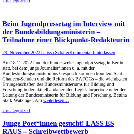
Kategorien
Uncategorized
Beim Jugendpressetag im Interview mit
der Bundesbildungsministerin –
Teilnahme einer Blickpunkt-Redakteurin
Posted
Autor
29. November 2022
Larissa Schäfer
Kommentar hinterlassen
on
Am 18.11.2022 fand der bundesweite Jugendpressetag in Berlin
statt, bei dem junge Journalist*innen u. a. mit der
Bundesbildungsministerin ins Gespräch kommen konnten. Start-
Chancen-Schulen und die Reform des BAFÖGs – die wichtigsten
Errungenschaften des Bundesministeriums für Bildung und
Forschung in der aktuell andauernden Legislaturperiode unter der
Leitung der Bundesministerin für Bildung und Forschung, Bettina
Stark-Watzinger. Am
weiterlesen…
Kategorien
Uncategorized
Junge Poet*innen gesucht! LASS ES
RAUS – Schreibwettbewerb