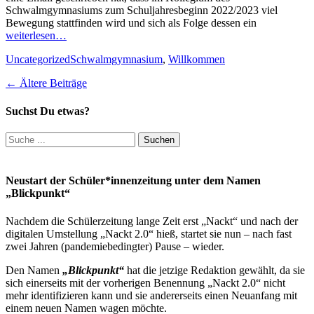
Schwalmgymnasiums zum Schuljahresbeginn 2022/2023 viel
Bewegung stattfinden wird und sich als Folge dessen ein
weiterlesen…
Kategorien
Schlagworte
Uncategorized
Schwalmgymnasium
,
Willkommen
Beitragsnavigation
←
Ältere Beiträge
Suchst Du etwas?
Suchen
nach:
Neustart der Schüler*innenzeitung unter dem Namen
„Blickpunkt“
Nachdem die Schülerzeitung lange Zeit erst „Nackt“ und nach der
digitalen Umstellung „Nackt 2.0“ hieß, startet sie nun – nach fast
zwei Jahren (pandemiebedingter) Pause – wieder.
Den Namen
„Blickpunkt“
hat die jetzige Redaktion gewählt, da sie
sich einerseits mit der vorherigen Benennung „Nackt 2.0“ nicht
mehr identifizieren kann und sie andererseits einen Neuanfang mit
einem neuen Namen wagen möchte.