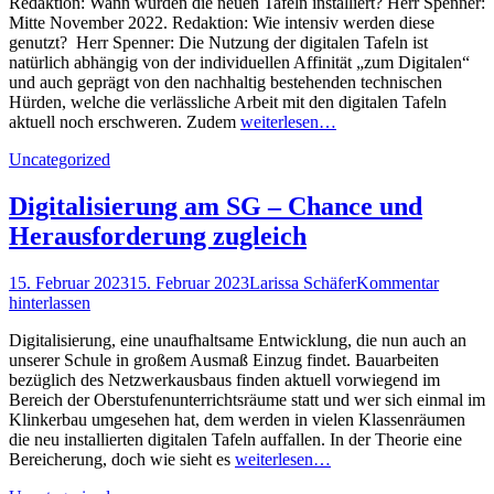
Redaktion: Wann wurden die neuen Tafeln installiert? Herr Spenner:
Mitte November 2022. Redaktion: Wie intensiv werden diese
genutzt? Herr Spenner: Die Nutzung der digitalen Tafeln ist
natürlich abhängig von der individuellen Affinität „zum Digitalen“
und auch geprägt von den nachhaltig bestehenden technischen
Hürden, welche die verlässliche Arbeit mit den digitalen Tafeln
aktuell noch erschweren. Zudem
weiterlesen…
Kategorien
Uncategorized
Digitalisierung am SG – Chance und
Herausforderung zugleich
Posted
Autor
15. Februar 2023
15. Februar 2023
Larissa Schäfer
Kommentar
on
hinterlassen
Digitalisierung, eine unaufhaltsame Entwicklung, die nun auch an
unserer Schule in großem Ausmaß Einzug findet. Bauarbeiten
bezüglich des Netzwerkausbaus finden aktuell vorwiegend im
Bereich der Oberstufenunterrichtsräume statt und wer sich einmal im
Klinkerbau umgesehen hat, dem werden in vielen Klassenräumen
die neu installierten digitalen Tafeln auffallen. In der Theorie eine
Bereicherung, doch wie sieht es
weiterlesen…