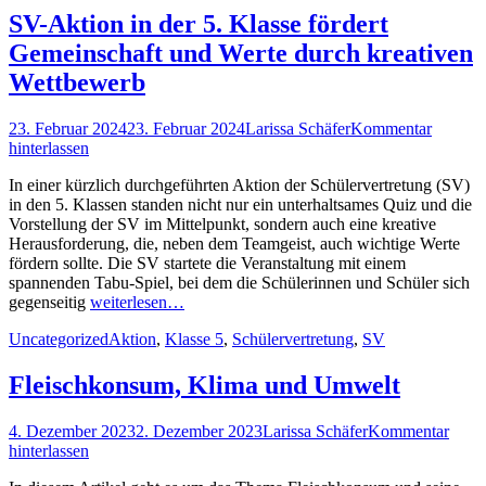
SV-Aktion in der 5. Klasse fördert
Gemeinschaft und Werte durch kreativen
Wettbewerb
Posted
Autor
23. Februar 2024
23. Februar 2024
Larissa Schäfer
Kommentar
on
hinterlassen
In einer kürzlich durchgeführten Aktion der Schülervertretung (SV)
in den 5. Klassen standen nicht nur ein unterhaltsames Quiz und die
Vorstellung der SV im Mittelpunkt, sondern auch eine kreative
Herausforderung, die, neben dem Teamgeist, auch wichtige Werte
fördern sollte. Die SV startete die Veranstaltung mit einem
spannenden Tabu-Spiel, bei dem die Schülerinnen und Schüler sich
gegenseitig
weiterlesen…
Kategorien
Schlagworte
Uncategorized
Aktion
,
Klasse 5
,
Schülervertretung
,
SV
Fleischkonsum, Klima und Umwelt
Posted
Autor
4. Dezember 2023
2. Dezember 2023
Larissa Schäfer
Kommentar
on
hinterlassen