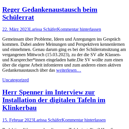
Reger Gedankenaustausch beim
Schülerrat
Posted
Autor
22. März 2023
Larissa Schäfer
Kommentar hinterlassen
on
Gemeinsam über Probleme, Ideen und Anregungen ins Gespräch
kommen. Dabei andere Meinungen und Perspektiven kennenlernen
und einnehmen. Genau darum ging es bei der Schülerratssitzung am
vergangenen Mittwoch (15.03.2023), zu der die SV alle Klassen-
und Kursprecher*innen eingeladen hatte.Die SV wollte zum einen
über die eigene Arbeit infomieren und zum anderen einen aktiven
Gedankenaustausch über das
weiterlesen…
Kategorien
Uncategorized
Herr Spenner im Interview zur
Installation der digitalen Tafeln im
Klinkerbau
Posted
Autor
15. Februar 2023
Larissa Schäfer
Kommentar hinterlassen
on