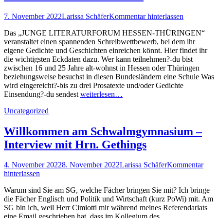
Posted
Autor
7. November 2022
Larissa Schäfer
Kommentar hinterlassen
on
Das „JUNGE LITERATURFORUM HESSEN-THÜRINGEN“
veranstaltet einen spannenden Schreibwettbewerb, bei dem ihr
eigene Gedichte und Geschichten einreichen könnt. Hier findet ihr
die wichtigsten Eckdaten dazu. Wer kann teilnehmen?-du bist
zwischen 16 und 25 Jahre alt-wohnst in Hessen oder Thüringen
beziehungsweise besuchst in diesen Bundesländern eine Schule Was
wird eingereicht?-bis zu drei Prosatexte und/oder Gedichte
Einsendung?-du sendest
weiterlesen…
Kategorien
Uncategorized
Willkommen am Schwalmgymnasium –
Interview mit Hrn. Gethings
Posted
Autor
4. November 2022
8. November 2022
Larissa Schäfer
Kommentar
on
hinterlassen
Warum sind Sie am SG, welche Fächer bringen Sie mit? Ich bringe
die Fächer Englisch und Politik und Wirtschaft (kurz PoWi) mit. Am
SG bin ich, weil Herr Cimiotti mir während meines Referendariats
eine Email geschrieben hat, dass im Kollegium des