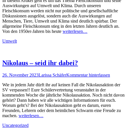
In diesem Artikel geht es um das Thema Fleischkonsum und seine
Auswirkungen auf Umwelt und Klima. Durch unseren
Fleischkonsum werden nicht nur politische und gesellschaftliche
Diskussionen ausgelöst, sondern auch die Auswirkungen auf
Menschen, Tiere, Umwelt und Klima sind deutlich spürbar. Der
allgemeine Fleischkonsum stieg in den letzten Jahren deutlich an.
Von den 1950er-Jahren bis heute
weiterlesen…
Kategorien
Umwelt
Nikolaus – seid ihr dabei?
Posted
Autor
26. November 2023
Larissa Schäfer
Kommentar hinterlassen
on
Wie in jedem Jahr dürft ihr auf keinen Fall die Nikolausaktion der
SV verpassen!! Eure Schülervertretung veranstaltet in der
kommenden Woche die jährliche Nikolausaktion. Noch nicht davon
gehört? Dann haben wir alle wichtigen Informationen für euch.
Worum geht’s? Bei der Nikolausaktion geht es darum, euren
Freunden, Lehrern oder dem heimlichen Schwarm eine Freude zu
machen.
weiterlesen…
Kategorien
Uncategorized