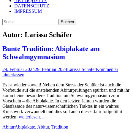
NETTIQUETTE
DATENSCHUTZ
IMPRESSUM
Suchen
Suchen
nach:
Autor:
Larissa Schäfer
Bunte Tradition: Abiplakate am
Schwalmgymnasium
Posted
Autor
29. Februar 2024
29. Februar 2024
Larissa Schäfer
Kommentar
on
hinterlassen
Es ist wieder soweit! Neben dem Stress der Schüler ist auch die
Vorfreude auf die anstehenden Abiturprüfungen spürbar, und mit ihr
kommt eine besondere Tradition am Schwalmgymnasium zum
Vorschein – die Abiplakate. In den letzten Jahren wurden die
Glasfassade des naturwissenschaftlichen Traktes in ein wahres
Kunstwerk verwandelt und dies soll auch dieses Jahr fortgeführt
werden.
weiterlesen…
Kategorien
Schlagworte
Abitur
Abiplakate
,
Abitur
,
Tradition