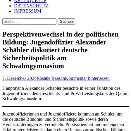
NETTIQUETTE
DATENSCHUTZ
IMPRESSUM
Suchen
Suchen
nach:
Perspektivenwechsel in der politischen
Bildung: Jugendoffizier Alexander
Schäbler diskutiert deutsche
Sicherheitspolitik am
Schwalmgymnasium
Posted
Autor
7. Dezember 2024
Rosalie Raasch
Kommentar hinterlassen
on
Hauptmann Alexander Schäbler besuchte in seiner Funktion des
Jugendoffiziers den Geschichts- und PoWi Leistungskurs der Q3 am
Schwalmgymnasium.
Jugendoffizierinnen und Jugendoffiziere kommen an Schulen um
die deutsche Bündnis- und Sicherheitspolitik sowie deren
Herausforderungen zu vermitteln. Praxisorientiert und mit eigenen
Erfahrungen leisten sie damit einen Beitrag zur politischen Bildung.