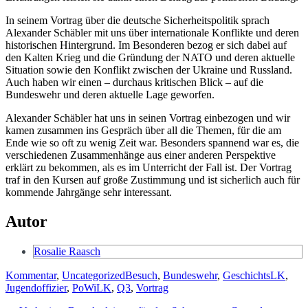
In seinem Vortrag über die deutsche Sicherheitspolitik sprach
Alexander Schäbler mit uns über internationale Konflikte und deren
historischen Hintergrund. Im Besonderen bezog er sich dabei auf
den Kalten Krieg und die Gründung der NATO und deren aktuelle
Situation sowie den Konflikt zwischen der Ukraine und Russland.
Auch haben wir einen – durchaus kritischen Blick – auf die
Bundeswehr und deren aktuelle Lage geworfen.
Alexander Schäbler hat uns in seinen Vortrag einbezogen und wir
kamen zusammen ins Gespräch über all die Themen, für die am
Ende wie so oft zu wenig Zeit war. Besonders spannend war es, die
verschiedenen Zusammenhänge aus einer anderen Perspektive
erklärt zu bekommen, als es im Unterricht der Fall ist. Der Vortrag
traf in den Kursen auf große Zustimmung und ist sicherlich auch für
kommende Jahrgänge sehr interessant.
Autor
Rosalie Raasch
Kategorien
Schlagworte
Kommentar
,
Uncategorized
Besuch
,
Bundeswehr
,
GeschichtsLK
,
Jugendoffizier
,
PoWiLK
,
Q3
,
Vortrag