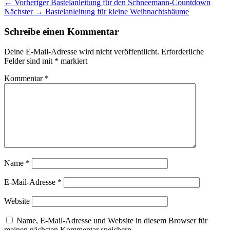
Beitragsnavigation
Vorheriger
← Vorheriger
Bastelanleitung für den Schneemann-Countdown
Nächster
Beitrag:
Nächster →
Bastelanleitung für kleine Weihnachtsbäume
Beitrag:
Schreibe einen Kommentar
Deine E-Mail-Adresse wird nicht veröffentlicht.
Erforderliche
Felder sind mit
*
markiert
Kommentar
*
Name
*
E-Mail-Adresse
*
Website
Name, E-Mail-Adresse und Website in diesem Browser für
meinen nächsten Kommentar speichern.