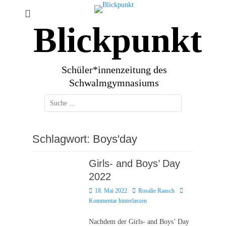
Zum
Inhalt
Blickpunkt
springen
Schüler*innenzeitung des
Schwalmgymnasiums
Suchen
nach:
Schlagwort:
Boys'day
Girls- and Boys’ Day
2022
Posted
Autor
18. Mai 2022
Rosalie Raasch
on
Kommentar hinterlassen
Nachdem der Girls- and Boys’ Day